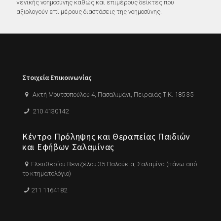
γενικής νοημοσύνης καθώς και επιμέρους δείκτες που
αξιολογούν επί μέρους διαστάσεις της νοημοσύνης.
Στοιχεία Eπικοινωνίας
Ακτή Μουτσοπούλου 4, Πασαλιμάνι, Πειραιάς Τ.Κ. 185 35
210 4130142
Κέντρο Πρόληψης και Θεραπείας Παιδιών
και Εφήβων Σαλαμίνας
Ελευθερίου Βενιζέλου 35 Παλούκια, Σαλαμίνα (πάνω από
το κτηματολόγιο)
211 1164182