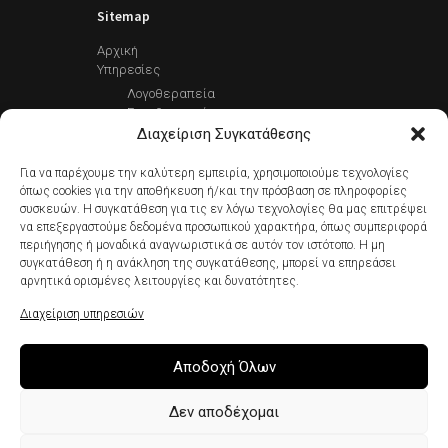
Sitemap
Αρχική
Υπηρεσίες
Λογοθεραπεία
Εργοθεραπεία
Φυσιοθεραπεία
Διαχείριση Συγκατάθεσης
Συμβουλευτική Γονέων
Ρομποτική
Για να παρέχουμε την καλύτερη εμπειρία, χρησιμοποιούμε τεχνολογίες
Σχολική Μελέτη
όπως cookies για την αποθήκευση ή/και την πρόσβαση σε πληροφορίες
συσκευών. Η συγκατάθεση για τις εν λόγω τεχνολογίες θα μας επιτρέψει
Αξιολογητικά Εργαλεία
να επεξεργαστούμε δεδομένα προσωπικού χαρακτήρα, όπως συμπεριφορά
Contact
περιήγησης ή μοναδικά αναγνωριστικά σε αυτόν τον ιστότοπο. Η μη
Πολιτική Απορρήτου
συγκατάθεση ή η ανάκληση της συγκατάθεσης, μπορεί να επηρεάσει
Ανάλυση Cookies
αρνητικά ορισμένες λειτουργίες και δυνατότητες.
Διαχείριση υπηρεσιών
Που είμαστε
Αποδοχή Όλων
Δεν αποδέχομαι