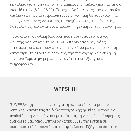
εργαλείο για την εκτίμηση της νοημοσύνης παιδιών ηλικίας από 6
έως 16 ετών (6:0 – 16:11). Παρέχει βαθμολογίες υποδοκιμασιών
και δεικτών που αντιπροσωπεύουν τη νοητική λειτουργικότητα
σε συγκεκριμένες γνωστικές περιοχές καθώς και σύνθετες
βαθμολογίες που αντιπροσωπεύουν τη γενική νοητική ικανότητα.
Πέρα από τη συνολική διάσταση που περιγράφει ο Γενικός
Δείκτης Νοημοσύνης το WISC-VGR περιγράφει έξι νέες
διαστάσεις οι οποίες συνιστούν τη γενική νοημοσύνη: τη λεκτική
κατανόηση, το ρέοντα συλλογισμό, την οπτικοχωρική αντίληψη,
την εργαζόμενη μνήμη και την ταχύτητα επεξεργασίας
πληροφοριών.
WPPSI-III
Το WPPSI-III χρησιμοποιείται για τη σφαιρική εκτίμηση της
νοητικής ικανότητας παιδιών προσχολικής ηλικίας. Μπορεί να
αναδείξει τη νοητική χαρισματικότητα, τη νοητική υστέρηση, τις
δυσκολίες μάθησης . Επιπλέον κατευθύνει την ένταξη σε
εκπαιδευτικά ή προγράμματα παρέμβασης. Εξάγεται δείκτης