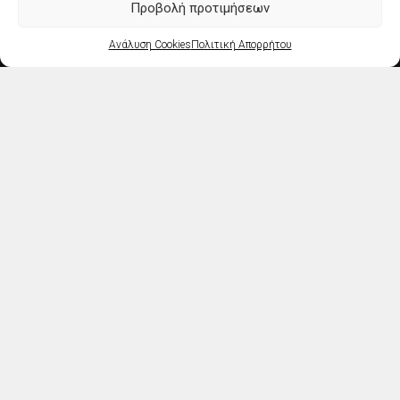
Προβολή προτιμήσεων
Κάντε κλικ στο κουμπί 'Συμφωνώ' για να
ενεργοποιήσετε το Google maps.
Ανάλυση Cookies
Πολιτική Απορρήτου
Ανάλυση Cookies
Συμφωνώ
© 2019 Λόγος και Κίνηση All Rights Reserved | Powered by