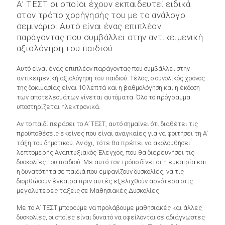
Α’ ΤΕΣΤ οι οποίοι έχουν εκπαιδευτεί ειδικά
στον τρόπο χορήγησής του με το ανάλογο
σεμινάριο. Αυτό είναι ένας επιπλέον
παράγοντας που συμβάλλει στην αντικειμενική
αξιολόγηση του παιδιού.
Αυτό είναι ένας επιπλέον παράγοντας που συμβάλλει στην
αντικειμενική αξιολόγηση του παιδιού. Τέλος, ο συνολικός χρόνος
της δοκιμασίας είναι 10 λεπτά και η βαθμολόγηση και η έκδοση
των αποτελεσμάτων γίνεται αυτόματα. Όλο το πρόγραμμα
υποστηρίζεται ηλεκτρονικά.
Αν το παιδί περάσει το Α’ ΤΕΣΤ, αυτό σημαίνει ότι διαθέτει τις
προϋποθέσεις εκείνες που είναι αναγκαίες για να φοιτήσει τη Α΄
τάξη του δημοτικού. Αν όχι, τότε θα πρέπει να ακολουθήσει
λεπτομερής Αναπτυξιακός Έλεγχος, που θα διερευνήσει τις
δυσκολίες του παιδιού. Με αυτό τον τρόπο δίνεται η ευκαιρία και
η δυνατότητα σε παιδιά που εμφανίζουν δυσκολίες, να τις
διορθώσουν έγκαιρα πριν αυτές εξελιχθούν αργότερα στις
μεγαλύτερες τάξεις σε Μαθησιακές Δυσκολίες.
Με το Α΄ ΤΕΣΤ μπορούμε να προλάβουμε μαθησιακές και άλλες
δυσκολίες, οι οποίες είναι δυνατό να οφείλονται σε αδιάγνωστες