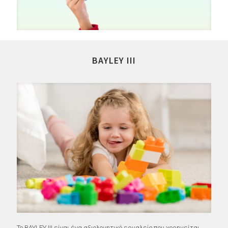
BAYLEY ΙII
Το BAYLEY ΙII είναι ένα αξιολογητικό εργαλείο που χορηγείται