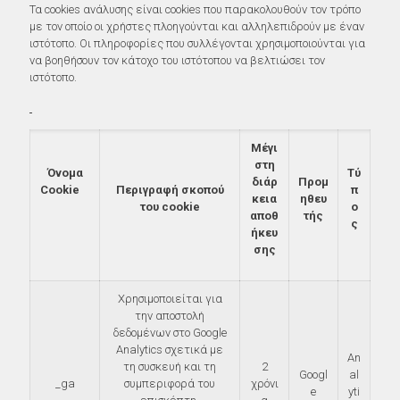
Τα cookies ανάλυσης είναι cookies που παρακολουθούν τον τρόπο
με τον οποίο οι χρήστες πλοηγούνται και αλληλεπιδρούν με έναν
ιστότοπο. Οι πληροφορίες που συλλέγονται χρησιμοποιούνται για
να βοηθήσουν τον κάτοχο του ιστότοπου να βελτιώσει τον
ιστότοπο.
Μέγι
στη
Όνομα
Τύ
διάρ
Προμ
Cookie
Περιγραφή σκοπού
π
κεια
ηθευ
του cookie
ο
αποθ
τής
ς
ήκευ
σης
Χρησιμοποιείται για
την αποστολή
δεδομένων στο Google
Analytics σχετικά με
An
τη συσκευή και τη
2
Googl
al
_ga
συμπεριφορά του
χρόνι
e
yti