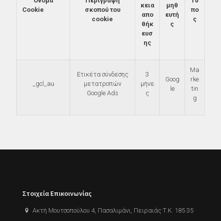
Όνομα
Περιγραφή
Τύ
κεια
μηθ
Cookie
σκοπού του
πο
απο
ευτή
cookie
ς
θήκ
ς
ευσ
ης
Ma
Ετικέτα σύνδεσης
3
Goog
rke
_gcl_au
μετατροπών
μήνε
le
tin
Google Ads
ς
g
Στοιχεία Eπικοινωνίας
Ακτή Μουτσοπούλου 4, Πασαλιμάνι, Πειραιάς Τ.Κ. 185 35