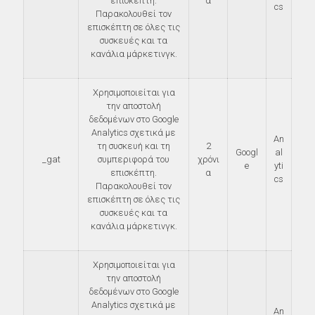
επισκέπτη.
α
cs
Παρακολουθεί τον
επισκέπτη σε όλες τις
συσκευές και τα
κανάλια μάρκετινγκ.
Χρησιμοποιείται για
την αποστολή
δεδομένων στο Google
Analytics σχετικά με
An
τη συσκευή και τη
2
Googl
al
_gat
συμπεριφορά του
χρόνι
e
yti
επισκέπτη.
α
cs
Παρακολουθεί τον
επισκέπτη σε όλες τις
συσκευές και τα
κανάλια μάρκετινγκ.
Χρησιμοποιείται για
την αποστολή
δεδομένων στο Google
Analytics σχετικά με
An