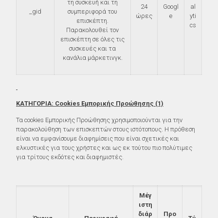
τη συσκευή και τη
24
Googl
al
_gid
συμπεριφορά του
ώρες
e
yti
επισκέπτη.
cs
Παρακολουθεί τον
επισκέπτη σε όλες τις
συσκευές και τα
κανάλια μάρκετινγκ.
ΚΑΤΗΓΟΡΙΑ: Cookies Εμπορικής Προώθησης (1)
Τα cookies Εμπορικής Προώθησης χρησιμοποιούνται για την
παρακολούθηση των επισκεπτών στους ιστότοπους. Η πρόθεση
είναι να εμφανίσουμε διαφημίσεις που είναι σχετικές και
ελκυστικές για τους χρήστες και ως εκ τούτου πιο πολύτιμες
για τρίτους εκδότες και διαφημιστές.
Μέγ
ιστη
διάρ
Προ